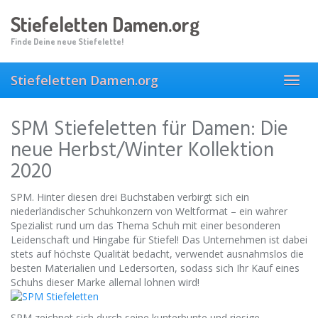
Skip
Stiefeletten Damen.org
to
main
Finde Deine neue Stiefelette!
content
Stiefeletten Damen.org
Toggl
navig
SPM Stiefeletten für Damen: Die
neue Herbst/Winter Kollektion
2020
SPM. Hinter diesen drei Buchstaben verbirgt sich ein
niederländischer Schuhkonzern von Weltformat – ein wahrer
Spezialist rund um das Thema Schuh mit einer besonderen
Leidenschaft und Hingabe für Stiefel! Das Unternehmen ist dabei
stets auf höchste Qualität bedacht, verwendet ausnahmslos die
besten Materialien und Ledersorten, sodass sich Ihr Kauf eines
Schuhs dieser Marke allemal lohnen wird!
SPM zeichnet sich durch seine kunterbunte und riesige