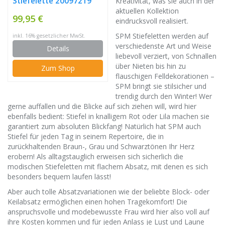
Stiefelette 20097219
Kreativität, was sie auch in der
aktuellen Kollektion
Schwarz, raues Leder
99,95 €
eindrucksvoll realisiert.
am Schaft
SPM Stiefeletten werden auf
inkl. 16% gesetzlicher MwSt.
verschiedenste Art und Weise
Details
liebevoll verziert, von Schnallen
über Nieten bis hin zu
Zum Shop
flauschigen Felldekorationen –
SPM bringt sie stilsicher und
trendig durch den Winter! Wer
gerne auffallen und die Blicke auf sich ziehen will, wird hier
ebenfalls bedient: Stiefel in knalligem Rot oder Lila machen sie
garantiert zum absoluten Blickfang! Natürlich hat SPM auch
Stiefel für jeden Tag in seinem Repertoire, die in
zurückhaltenden Braun-, Grau und Schwarztönen Ihr Herz
erobern! Als alltagstauglich erweisen sich sicherlich die
modischen Stiefeletten mit flachem Absatz, mit denen es sich
besonders bequem laufen lässt!
Aber auch tolle Absatzvariationen wie der beliebte Block- oder
Keilabsatz ermöglichen einen hohen Tragekomfort! Die
anspruchsvolle und modebewusste Frau wird hier also voll auf
ihre Kosten kommen und für jeden Anlass je Lust und Laune