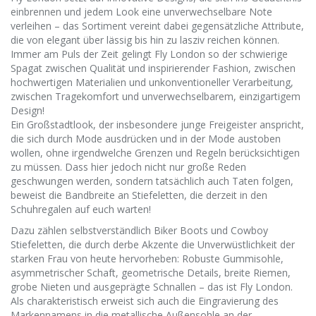
einbrennen und jedem Look eine unverwechselbare Note
verleihen – das Sortiment vereint dabei gegensätzliche Attribute,
die von elegant über lässig bis hin zu lasziv reichen können.
Immer am Puls der Zeit gelingt Fly London so der schwierige
Spagat zwischen Qualität und inspirierender Fashion, zwischen
hochwertigen Materialien und unkonventioneller Verarbeitung,
zwischen Tragekomfort und unverwechselbarem, einzigartigem
Design!
Ein Großstadtlook, der insbesondere junge Freigeister anspricht,
die sich durch Mode ausdrücken und in der Mode austoben
wollen, ohne irgendwelche Grenzen und Regeln berücksichtigen
zu müssen. Dass hier jedoch nicht nur große Reden
geschwungen werden, sondern tatsächlich auch Taten folgen,
beweist die Bandbreite an Stiefeletten, die derzeit in den
Schuhregalen auf euch warten!
Dazu zählen selbstverständlich Biker Boots und Cowboy
Stiefeletten, die durch derbe Akzente die Unverwüstlichkeit der
starken Frau von heute hervorheben: Robuste Gummisohle,
asymmetrischer Schaft, geometrische Details, breite Riemen,
grobe Nieten und ausgeprägte Schnallen – das ist Fly London.
Als charakteristisch erweist sich auch die Eingravierung des
Markennamens in die metallische Außensohle an der