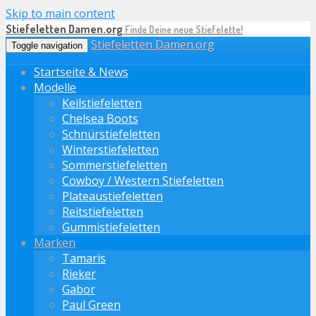
Skip to main content
Stiefeletten Damen.org
Finde Deine neue Stiefelette!
Stiefeletten Damen.org
Toggle navigation
Startseite & News
Modelle
Keilstiefeletten
Chelsea Boots
Schnürstiefeletten
Winterstiefeletten
Sommerstiefeletten
Cowboy / Western Stiefeletten
Plateaustiefeletten
Reitstiefeletten
Gummistiefeletten
Marken
Tamaris
Rieker
Gabor
Paul Green