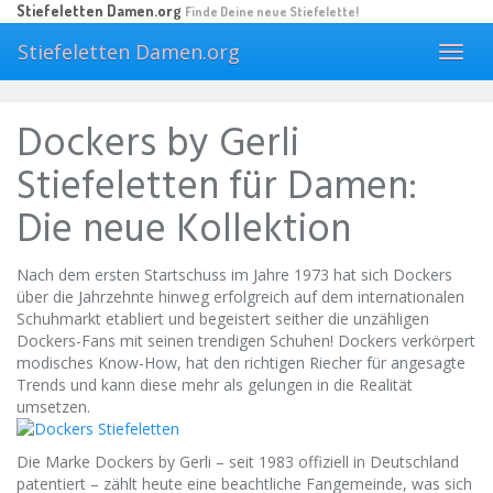
Skip
Stiefeletten Damen.org
Finde Deine neue Stiefelette!
to
Stiefeletten Damen.org
main
Toggl
content
navig
Dockers by Gerli
Stiefeletten für Damen:
Die neue Kollektion
Nach dem ersten Startschuss im Jahre 1973 hat sich Dockers
über die Jahrzehnte hinweg erfolgreich auf dem internationalen
Schuhmarkt etabliert und begeistert seither die unzähligen
Dockers-Fans mit seinen trendigen Schuhen! Dockers verkörpert
modisches Know-How, hat den richtigen Riecher für angesagte
Trends und kann diese mehr als gelungen in die Realität
umsetzen.
Die Marke Dockers by Gerli – seit 1983 offiziell in Deutschland
patentiert – zählt heute eine beachtliche Fangemeinde, was sich