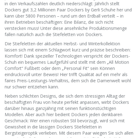
in den Verkaufszahlen deutlich niederschlägt: Jährlich stellt
Dockers gut 3,2 Millionen Paar Dockers by Gerli Schuhe her und
kann über 5800 Personen – rund um den Erdball verteilt – in
ihren Betrieben beschäftigen: Eine Bilanz, die sich nicht
verstecken muss! Unter diese ansehnliche Produktionsmenge
fallen natürlich auch die Stiefeletten von Dockers.
Die Stiefeletten der aktuellen Herbst- und Winterkollektion
lassen sich mit einem Schlagwort kurz und präzise beschreiben:
Komfort! Dank spezieller Technologien verspricht der Dockers-
Schuh ein bequemes Laufgefühl und stellt mit dem „All Motion
Comfort“ Fußbett oder dem „Personal Fit“ sein Können
eindrucksvoll unter Beweis! Hier trifft Qualität auf ein mehr als
faires Preis-Leistungs-Verhältnis, dem sich die Damenwelt wohl
nur schwer entziehen kann.
Neben schlichten Designs, die sich dem stressigen Alltag der
beschäftigten Frau von heute perfekt anpassen, wirbt Dockers
darüber hinaus ganzjährig mit seinen funktionstüchtigen
Modellen. Aber auch hier bedient Dockers jeden denkbaren
Geschmack: Wer einen robusten Stil bevorzugt, wird sich mit
Gewissheit in die lässigen Dockers Stiefeletten in
Bergsteigeroptik verlieben. Mit diesem Paar wiegen Sie sich allen