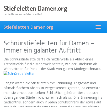
Skip
Stiefeletten Damen.org
to
main
Finde Deine neue Stiefelette!
content
Stiefeletten Damen.org
Toggl
navig
Schnürstiefeletten für Damen –
Immer ein galanter Auftritt
Die Schnürstiefelette darf sich mittlerweile als Abbild eines
Trendstiefels für die Modewelt betiteln, wie der Eiffelturm als
Wahrzeichen für Paris – der Stadt von gutem Modegeschmack.
Längst waren die Stiefeletten mit Schnürung, Engschaft und
oftmals flachem Absatz in Vergessenheit geraten, da erweckte
man sie erneut zum Leben. Schließlich gehören diese optisch
überragenden Stiefel nicht nur einfach als schöne Erinnerung ins
Gedächtnis, sondern auch in jeden Schuhschrank der etwas auf
sich hält. Und ganz in diesem Sinne, zeigt die Schnürstiefelette