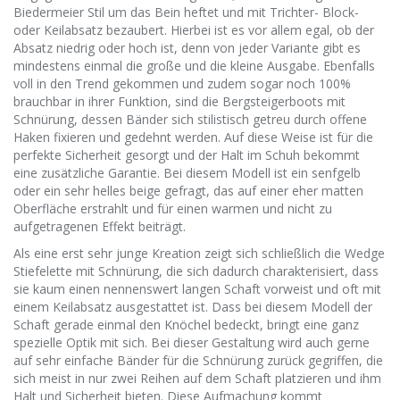
Biedermeier Stil um das Bein heftet und mit Trichter- Block-
oder Keilabsatz bezaubert. Hierbei ist es vor allem egal, ob der
Absatz niedrig oder hoch ist, denn von jeder Variante gibt es
mindestens einmal die große und die kleine Ausgabe. Ebenfalls
voll in den Trend gekommen und zudem sogar noch 100%
brauchbar in ihrer Funktion, sind die Bergsteigerboots mit
Schnürung, dessen Bänder sich stilistisch getreu durch offene
Haken fixieren und gedehnt werden. Auf diese Weise ist für die
perfekte Sicherheit gesorgt und der Halt im Schuh bekommt
eine zusätzliche Garantie. Bei diesem Modell ist ein senfgelb
oder ein sehr helles beige gefragt, das auf einer eher matten
Oberfläche erstrahlt und für einen warmen und nicht zu
aufgetragenen Effekt beiträgt.
Als eine erst sehr junge Kreation zeigt sich schließlich die Wedge
Stiefelette mit Schnürung, die sich dadurch charakterisiert, dass
sie kaum einen nennenswert langen Schaft vorweist und oft mit
einem Keilabsatz ausgestattet ist. Dass bei diesem Modell der
Schaft gerade einmal den Knöchel bedeckt, bringt eine ganz
spezielle Optik mit sich. Bei dieser Gestaltung wird auch gerne
auf sehr einfache Bänder für die Schnürung zurück gegriffen, die
sich meist in nur zwei Reihen auf dem Schaft platzieren und ihm
Halt und Sicherheit bieten. Diese Aufmachung kommt